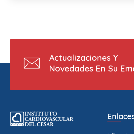
Actualizaciones Y
Novedades En Su Ema
Enlaces