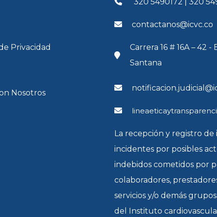
320 5490172 | 320 54
contactanos@icvc.co
 de Privacidad
Carrera 16 # 16A – 42 - 
Santana
notificacion.judicial@i
con Nosotros
lineaeticaytransparenc
La recepción y registro de 
incidentes por posibles ac
indebidos cometidos por p
colaboradores, prestadore
servicios y/o demás grupos
del Instituto cardiovascula