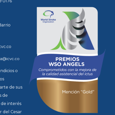
9 0176
Barrio
cvc.co
ia@icvc.co
indicios o
tos
arte de sus
s de
 de interés
r del Cesar