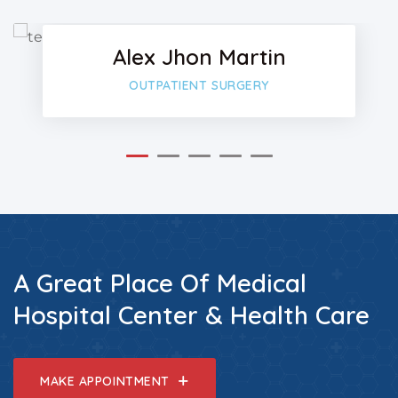
Twitter
Alex Jhon Martin
Google-
OUTPATIENT SURGERY
A Great Place Of Medical
Hospital Center & Health Care
MAKE APPOINTMENT