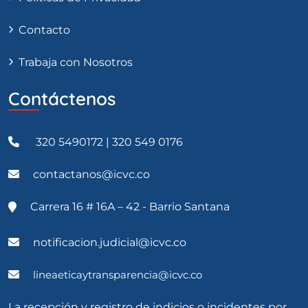
Contacto
Trabaja con Nosotros
Contáctenos
320 5490172 | 320 549 0176
contactanos@icvc.co
Carrera 16 # 16A – 42 - Barrio Santana
notificacion.judicial@icvc.co
lineaeticaytransparencia@icvc.co
La recepción y registro de indicios o incidentes por