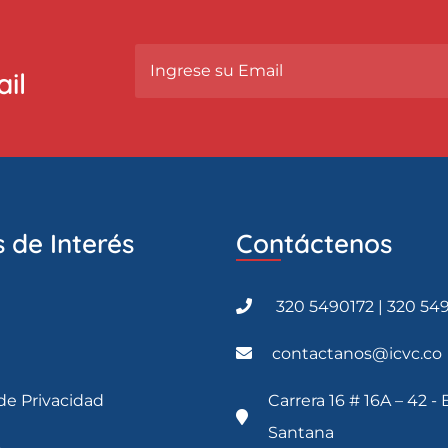
il
 de Interés
Contáctenos
320 5490172 | 320 54
contactanos@icvc.co
 de Privacidad
Carrera 16 # 16A – 42 - 
Santana
o