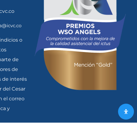
icvc.co
ia@icvc.co
indicios o
tos
parte de
dores de
 de interés
r del Cesar
n el correo
ica y