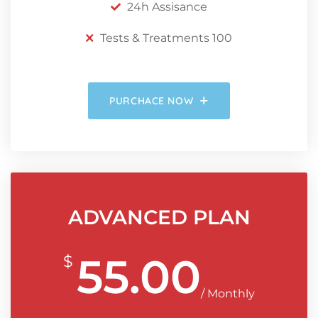
24h Assisance
Tests & Treatments 100
PURCHACE NOW
ADVANCED PLAN
55.00
$
/ Monthly