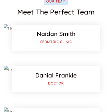
OUR TEAM
Facebo
Meet The Perfect Team
Twitter
Naidan Smith
Google-
PEDIATRIC CLINIC
Facebo
Twitter
Danial Frankie
Google-
DOCTOR
Facebo
Twitter