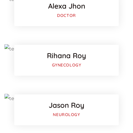
Alexa Jhon
Google-
DOCTOR
Facebo
Twitter
Rihana Roy
Google-
GYNECOLOGY
Facebo
Twitter
Jason Roy
Google-
NEUROLOGY
Facebo